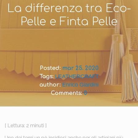
La differenza tra Eco-
Pelle e Finta Pelle
Posted:
mar 25. 2020
Tags:
LEATHERCRAFT
author:
Enrico Giardini
Comments:
0
[ Lettura: 2 minuti ]
Uno dei temi un pò insidiosi anche per gli artigiani più