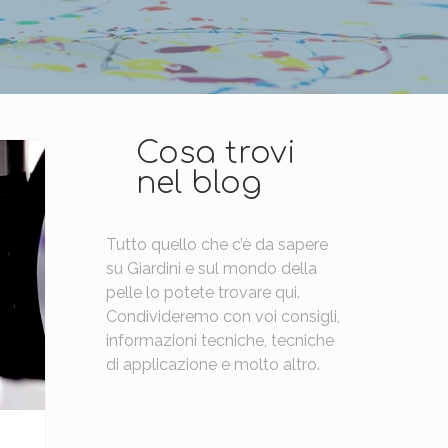
Cosa trovi
nel blog
Tutto quello che c’è da sapere
su Giardini e sul mondo della
pelle lo potete trovare qui.
Condivideremo con voi consigli,
informazioni tecniche, tecniche
di applicazione e molto altro.