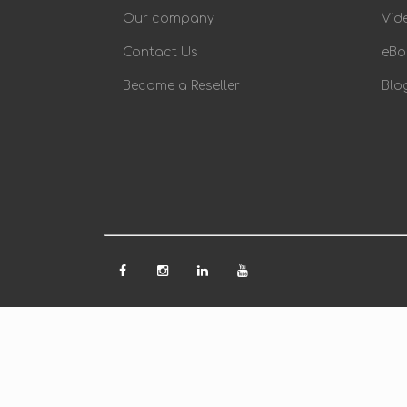
Our company
Vid
Contact Us
eBo
Become a Reseller
Blo