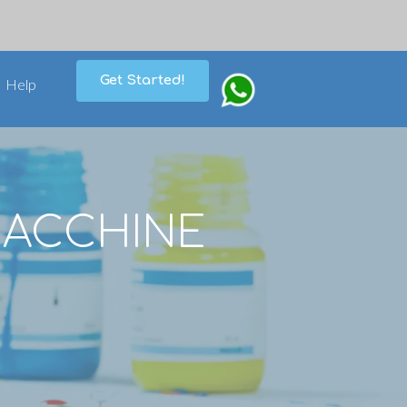
Get Started!
Help
| MACCHINE