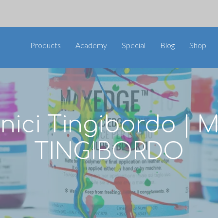
Products
Academy
Special
Blog
Shop
rnici Tingibordo 
TINGIBORDO