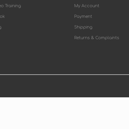
eo Training
My Account
ok
Payment
g
Shipping
Returns & Complaints
English
|
Italiano
|
Espanol