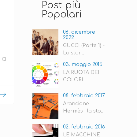
Post più
Popolari
06. dicembre
2022
GUCCI (Parte 1) -
La stor...
 Ci
03. maggio 2015
LA RUOTA DEI
COLORI
08. febbraio 2017
Arancione
Hermès : la sto...
02. febbraio 2016
LE MACCHINE