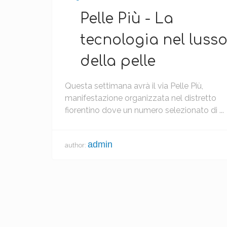
Pelle Più - La
tecnologia nel luss
della pelle
Questa settimana avrà il via Pelle Più,
manifestazione organizzata nel distretto
fiorentino dove un numero selezionato di ...
admin
author: