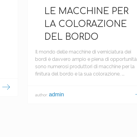
LE MACCHINE PER
o
LA COLORAZIONE
DEL BORDO
Il mondo delle macchine di verniciatura dei
bordi è davvero ampio e piena di opportunità.
sono numerosi produttori di macchine per la
finitura del bordo e la sua colorazione, ...
admin
author: