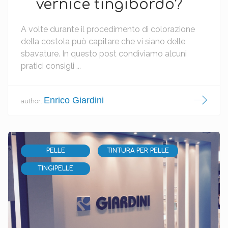
vernice tingibordo?
A volte durante il procedimento di colorazione
della costola può capitare che vi siano delle
sbavature. In questo post condiviamo alcuni
pratici consigli ...
Enrico Giardini
author:
PELLE
TINTURA PER PELLE
TINGIPELLE